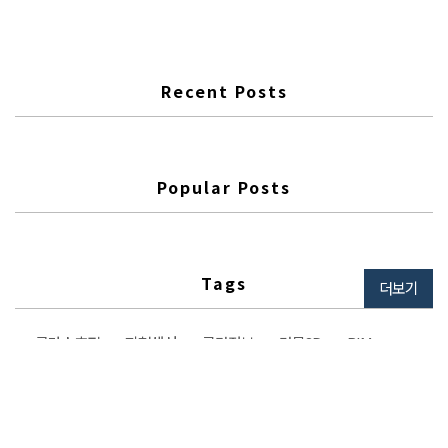
Recent Posts
Popular Posts
Tags
더보기
글라스호퍼
지형생성
공간정보
건물3D
BIM
라이노
python
family
지형자동화
VWORLD
파이썬
아크박스건축사사무소
건물생성
AddIn
Automation
REVITAPI
REVIT
래빗 애드인
지형정보