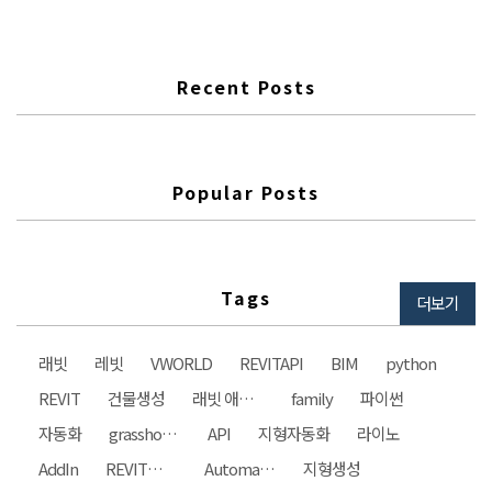
https://knowledge.autodesk.com/ko/search-
result/caas/simplecontent/content/download-high-qual..
Recent Posts
Popular Posts
Tags
더보기
래빗
레빗
VWORLD
REVITAPI
BIM
python
REVIT
건물생성
래빗 애드인
family
파이썬
자동화
grasshopper
API
지형자동화
라이노
AddIn
REVIT자동화
Automation
지형생성