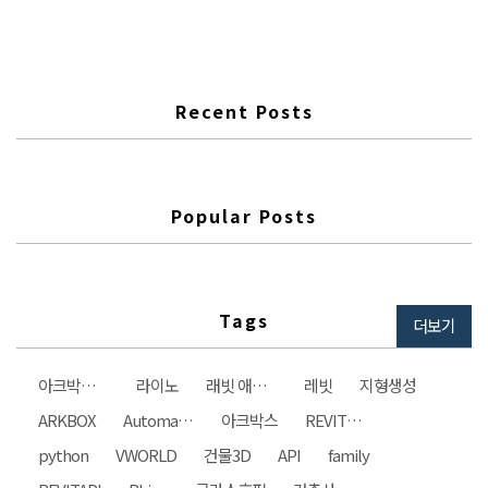
군가 했지만 시작을 하면 다른 장애물들이 보이겠지만 아마도 시작을
하는것 자체가 쉽지 않아 이런 말이 생기지 않았을까? 일단 시작해보자
~^^ 현재 나와 있는 rhino 버전은 6버전이다. 사용하는 버전이 6이다
보니..
Recent Posts
Popular Posts
Tags
더보기
아크박스건축사사무소
라이노
래빗 애드인
레빗
지형생성
ARKBOX
Automation
아크박스
REVIT자동화
python
VWORLD
건물3D
API
family