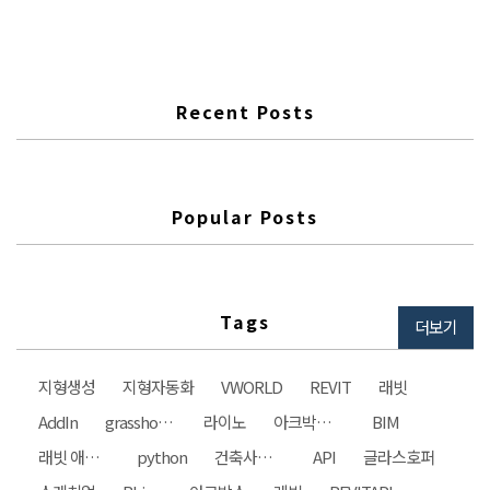
군가 했지만 시작을 하면 다른 장애물들이 보이겠지만 아마도 시작을
하는것 자체가 쉽지 않아 이런 말이 생기지 않았을까? 일단 시작해보자
~^^ 현재 나와 있는 rhino 버전은 6버전이다. 사용하는 버전이 6이다
보니..
Recent Posts
Popular Posts
Tags
더보기
지형생성
지형자동화
VWORLD
REVIT
래빗
AddIn
grasshopper
라이노
아크박스건축사사무소
BIM
래빗 애드인
python
건축사사무소
API
글라스호퍼