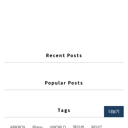
여러언어를 지원하고 있다. REVIT을 처음 설치 할 때 사용언어를 선택
을 할 수 있다. 이미 설치가 끝난 사용자를 위해 팁으로 포스팅을 해본
다. 경로가 비슷할 지 모르지만 REVIT 실행을 위한 바로가기가 다음과
같은 경로에 있다. C:\ProgramData\Microsoft\Windows\Start
Menu\Programs\Autodesk\Revit 2018 이 바로가기에서 속성창을
열어보면 대상이라는 항목에 laguage라는게 보이고 그 뒤에 KOR이라
고 써있다. KOR은 KOREA의..
Recent Posts
Popular Posts
Tags
더보기
ARKBOX
Rhino
VWORLD
파이썬
REVIT