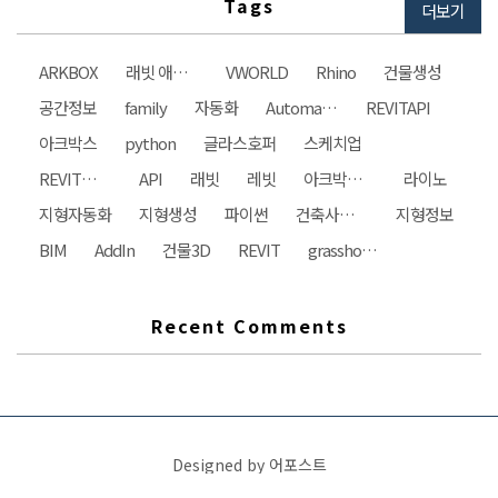
Tags
더보기
ARKBOX
래빗 애드인
VWORLD
Rhino
건물생성
공간정보
family
자동화
Automation
REVITAPI
아크박스
python
글라스호퍼
스케치업
REVIT자동화
API
래빗
레빗
아크박스건축사사무소
라이노
지형자동화
지형생성
파이썬
건축사사무소
지형정보
BIM
AddIn
건물3D
REVIT
grasshopper
Recent Comments
Designed by 어포스트