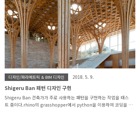
먼저 링크합니다.
https://www.archweb.it/dwg/arch_arredi_famosi/Tadao_Ando
https://www.architravel..
2018. 5. 9.
디자인/파라메트릭 & BIM 디자인
Shigeru Ban 패턴 디자인 구현
Shigeru Ban 건축가가 주로 사용하는 패턴을 구현하는 작업을 태스
트 중이다.rhino의 grasshopper에서 python을 이용하여 코딩을 하
여 parametric design으로 높이나, 길이등을 변경해 가면서 디자인
이 가능하도록 구현 하고자 한다. 현재는 Shigeru Ban의 패턴을 구현
하는 것이지만 추후 디테일을 뽑아 도면화까지 되는 것이 목표이다. 기
둥의 갯수를 정할수 있다. 하나의 기둥에 패턴을 입히는 모습이다.패턴