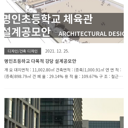
2021. 12. 25.
디자인/건축 디자인
명인초등하교 다목적 강당 설계공모안
개 요 대지면적 : 11,002.80㎡ 건축면적 : (증축)1,000.91㎡ 연 면 적 :
(증축)898.79㎡ 건 폐 율 : 29.14% 용 적 율 : 109.67% 구 조 : 철근콘
크리트구조, 철골구조(지붕) 층 수 : 지상 2층 들어가는 글 명인초등학
교 체육관 공모작품입니다. 교문의 위치를 고려한 체육관의 위치와 자
동차 동선 등에서 아쉬움이 많은 설계공모였습니다. 아크박스에서 하는
일 건축설계 BIM 설계 및 컨설팅 BIM ADD ON 개발 파라메트릭 디자
인