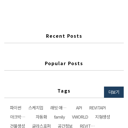
이 잘 들어가는 모습이다. 태스트 중이기 때문에 파이썬 모듈은 두개를
나눠서 기둥을 만드는 부분과 패턴을 만드는 부분으로 만들었다. 여러
개의 기둥을 만들어도 패턴이 동일하게 잘 들어간다. 패턴의 양이 많아
지면 예쁘기는 하지만 컴퓨터에 무리가 가면서 느려지는 현상이 나타난
다..
Recent Posts
Popular Posts
Tags
더보기
파이썬
스케치업
래빗 애드인
API
REVITAPI
아크박스건축사사무소
자동화
family
VWORLD
지형생성
건물생성
글라스호퍼
공간정보
REVIT자동화