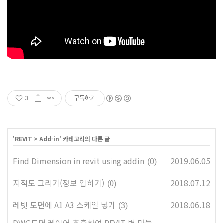
3
구독하기
'
REVIT
>
Add-in
' 카테고리의 다른 글
Find Dimension in revit using addin
2019.06.05
(0)
지적도 그리기(정보 입히기)
2018.07.12
(0)
레빗 도면에 A1 A3 스케일 넣기
2018.06.18
(3)
DWG도면 레이어 추출하여 REVIT 벽 만들