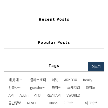
Recent Posts
Popular Posts
Tags
더보기
래빗 애드인
글라스호퍼
레빗
ARKBOX
family
건축사사무소
grasshopper
파이썬
스케치업
라이노
API
AddIn
래빗
REVITAPI
VWORLD
공간정보
REVIT자동화
Rhino
아크박스건축사사무소
아크박스